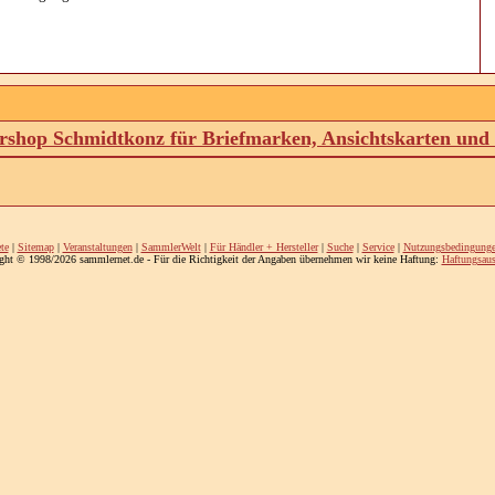
shop Schmidtkonz für Briefmarken, Ansichtskarten un
te
|
Sitemap
|
Veranstaltungen
|
SammlerWelt
|
Für Händler + Hersteller
|
Suche
|
Service
|
Nutzungsbedingung
ght © 1998/2026 sammlernet.de - Für die Richtigkeit der Angaben übernehmen wir keine Haftung:
Haftungsaus