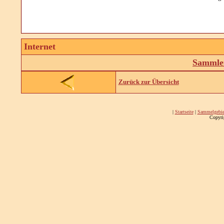
Internet
Sammler
Zurück zur Übersicht
|
Startseite
|
Sammelgebie
Copyri