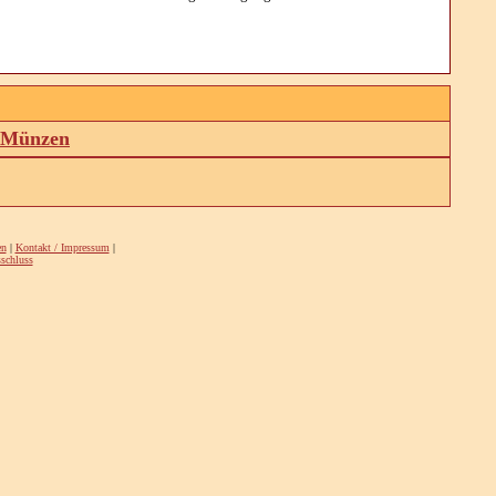
d Münzen
en
|
Kontakt / Impressum
|
schluss