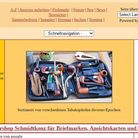
Seite über
A-Z
|
Anzeige aufgeben
|
Flohmarkt
|
Forum
|
Neu
|
News
|
Newsletter
|
Sammelgebiete
|
Sammler
|
Sitemap
|
Suchen
|
Termine
|
Powered b
er
en
Sortiment von verschiedenen Tabakspfeifen diverser Epochen
shop Schmidtkonz für Briefmarken, Ansichtskarten un
n von google