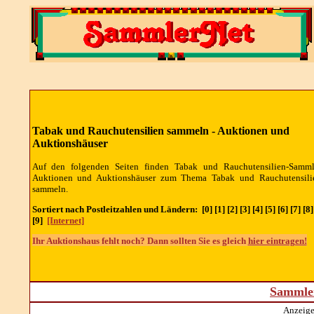
Tabak und Rauchutensilien sammeln - Auktionen und
Auktionshäuser
Auf den folgenden Seiten finden Tabak und Rauchutensilien-Samml
Auktionen und Auktionshäuser zum Thema Tabak und Rauchutensili
sammeln.
Sortiert nach Postleitzahlen und Ländern: [0] [1] [2] [3] [4] [5] [6] [7] [8]
[9]
[Internet]
Ihr Auktionshaus fehlt noch? Dann sollten Sie es gleich
hier eintragen!
Sammler
Anzeige