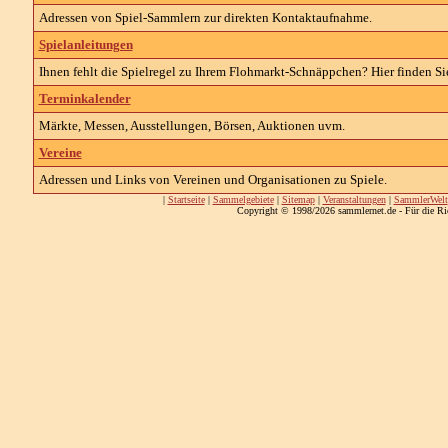
Adressen von
Spiel-
Sammlern zur direkten Kontaktaufnahme.
Spielanleitungen
Ihnen fehlt die Spielregel zu Ihrem Flohmarkt-Schnäppchen? Hier finden Sie
Terminkalender
Märkte, Messen, Ausstellungen, Börsen, Auktionen uvm.
Vereine
Adressen und Links von Vereinen und Organisationen zu
Spiele
.
|
Startseite
|
Sammelgebiete
|
Sitemap
|
Veranstaltungen
|
SammlerWelt
Copyright © 1998/2026 sammlernet.de - Für die Ri