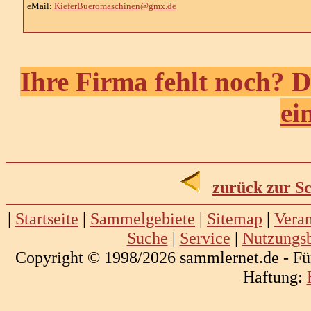
eMail:
KieferBueromaschinen@gmx.de
Ihre Firma fehlt noch? D
ei
zurück zur S
|
Startseite
|
Sammelgebiete
|
Sitemap
|
Veran
Suche
|
Service
|
Nutzungs
Copyright © 1998/2026 sammlernet.de - Fü
Haftung: