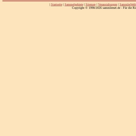
|
Startseite
|
Sammelgebiete
|
Sitemap
|
Veranstaltungen
|
SammlerWelt
Copyright © 1998/2026 sammlernet.de - Für die Ri