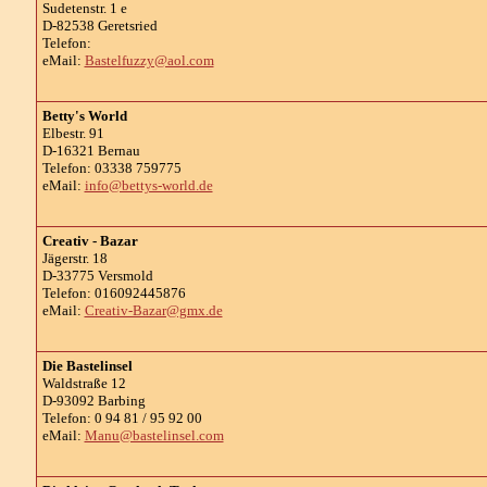
Sudetenstr. 1 e
D-82538 Geretsried
Telefon:
eMail:
Bastelfuzzy@aol.com
Betty's World
Elbestr. 91
D-16321 Bernau
Telefon: 03338 759775
eMail:
info@bettys-world.de
Creativ - Bazar
Jägerstr. 18
D-33775 Versmold
Telefon: 016092445876
eMail:
Creativ-Bazar@gmx.de
Die Bastelinsel
Waldstraße 12
D-93092 Barbing
Telefon: 0 94 81 / 95 92 00
eMail:
Manu@bastelinsel.com