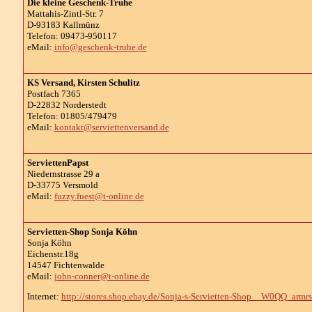
Die kleine Geschenk-Truhe
Mattahis-Zintl-Str. 7
D-93183 Kallmünz
Telefon: 09473-950117
eMail:
info@geschenk-truhe.de
KS Versand, Kirsten Schulitz
Postfach 7365
D-22832 Norderstedt
Telefon: 01805/479479
eMail:
kontakt@serviettenversand.de
ServiettenPapst
Niedernstrasse 29 a
D-33775 Versmold
eMail:
fuzzy.fuest@t-online.de
Servietten-Shop Sonja Köhn
Sonja Köhn
Eichenstr.18g
14547 Fichtenwalde
eMail:
john-conner@t-online.de
Internet:
http://stores.shop.ebay.de/Sonja-s-Servietten-Shop__W0QQ_armr