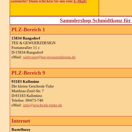
sammeln? Dann schicken Sie uns eine
E-Mail!
Sammlershop Schmidtkonz für 
PLZ-Bereich 1
15834 Rangsdorf
TEE & GEWUERZDESIGN
Fontaneallee 11 c
D-15834 Rangsdorf
eMail:
webviper@tee-gewuerzdesign.de
PLZ-Bereich 9
93183 Kallmünz
Die kleine Geschenk-Tuhe
Matthias-Zintl-Str. 7
D-93183 Kallmünz
Telefon: 09473-740
eMail:
info@geschenk-truhe.de
Internet
Bastelfuzzy