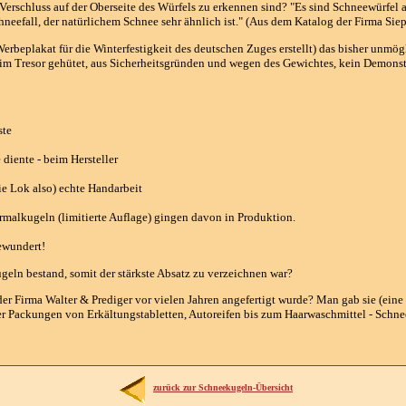
Verschluss auf der Oberseite des Würfels zu erkennen sind? "Es sind Schneewürfel 
hneefall, der natürlichem Schnee sehr ähnlich ist." (Aus dem Katalog der Firma Sie
rbeplakat für die Winterfestigkeit des deutschen Zuges erstellt) das bisher unmö
 im Tresor gehütet, aus Sicherheitsgründen und wegen des Gewichtes, kein Demonst
ste
 diente - beim Hersteller
die Lok also) echte Handarbeit
malkugeln (limitierte Auflage) gingen davon in Produktion.
ewundert!
eln bestand, somit der stärkste Absatz zu verzeichnen war?
er Firma Walter & Prediger vor vielen Jahren angefertigt wurde? Man gab sie (eine
r Packungen von Erkältungstabletten, Autoreifen bis zum Haarwaschmittel - Schneei
zurück zur Schneekugeln-Übersicht