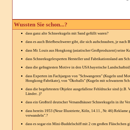
Wussten Sie schon...?
dass ganz alte Schneekugeln mit Sand gefüllt waren?
dass es auch Briefbeschwerer gibt, die sich aufschrauben, je nach
dass Mr. Louis aus Hongkong (asiatischer Großproduzent) seine Kug
dass Schneekugelexperten Hersteller und Fabrikationsland am Schn
dass die gefragtesten Motive in den USA bayerische Landschaftsi
dass Experten im Fachjargon von "Schwangeren" (Kugeln und Motiv
Hongkong-Fabrikate), von "Ökoballs" (Kugeln mit schwarzem Schnee)
dass die begehrtesten Objekte ausgefallene Fehldrucke sind (z.B
Länder...)?
dass ein Großteil deutscher Versandhäuser Schneekugeln in ihr 
dass bereits 1953 (Neue Illustrierte, Köln, 14.11., Nr. 46) Reklame
verwandeln".?
dass es sogar ein Mini-Buddelschiff mit 2 cm großen Fläschchen g