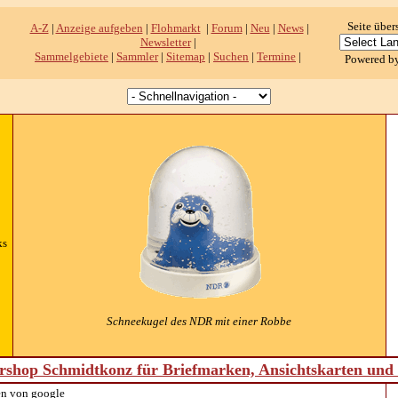
Seite über
A-Z
|
Anzeige aufgeben
|
Flohmarkt
|
Forum
|
Neu
|
News
|
Newsletter
|
Sammelgebiete
|
Sammler
|
Sitemap
|
Suchen
|
Termine
|
Powered b
ks
Schneekugel des NDR mit einer Robbe
shop Schmidtkonz für Briefmarken, Ansichtskarten un
n von google