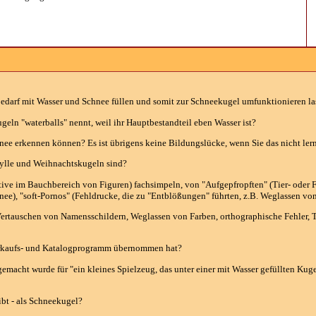
 Bedarf mit Wasser und Schnee füllen und somit zur Schneekugel umfunktionieren la
eln "waterballs" nennt, weil ihr Hauptbestandteil eben Wasser ist?
ee erkennen können? Es ist übrigens keine Bildungslücke, wenn Sie das nicht ler
dylle und Weihnachtskugeln sind?
e im Bauchbereich von Figuren) fachsimpeln, von "Aufgepfropften" (Tier- oder F
, "soft-Pornos" (Fehldrucke, die zu "Entblößungen" führten, z.B. Weglassen von B
. Vertauschen von Namensschildern, Weglassen von Farben, orthographische Fehler,
Verkaufs- und Katalogprogramm übernommen hat?
 gemacht wurde für "ein kleines Spielzeug, das unter einer mit Wasser gefüllten Kug
ibt - als Schneekugel?