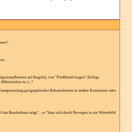
ssen?
nen.
igurenaufbauten auf Kugeln), von "Fließbandvisagen" (billige
ikiniteilen etc.)...?
 Transponierung geographischer Bekanntheiten in andere Kontinente oder
el das Bundeshaus zeigt"... es "lässt sich durch Bewegen in ein Winterbild