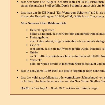
dass besonders alte "Kugeln" der 50er Jahre am Plastik-Eisblumen-
einem chemischen Stoff gefüllt. Durch Schütteln ergibt sich ein Sc
dass man um die DB-Kugel "Ein Wetter zum Schütteln" (1981 als We
Kosten der Herstellung um 10.000,-- DM, Größe bis zu 2 m, streng
Alles Nonsens! Oder Reklametrick:
Herstellungskosten:
höher als normal, da eine Gussform angefertigt werden mus
Preisangebote:
noch keine erfolgt, Kugel verstaubte - da sie nur als Vorlage
Gewicht:
sehr leicht, da sie nie mit Wasser gefüllt wurde, Innenteil (
Größe:
ca. 30 x 40 cm - trotzdem schon beeindruckend; 10.000 Nor
Versteckt:
nein, sie wurde bereits in mehreren Museen bestaunt und b
dass in den Jahren 1960-1967 die größte Nachfrage nach Schneekug
dass die wohl ausgefallendste oder verrückteste Schneekugel von d
in Auftrag. Das Innenleben reichte von der New Yorker Skyline übe
Quelle:
Schneekugeln - Bunte Welt im Glas von Juliane Seger