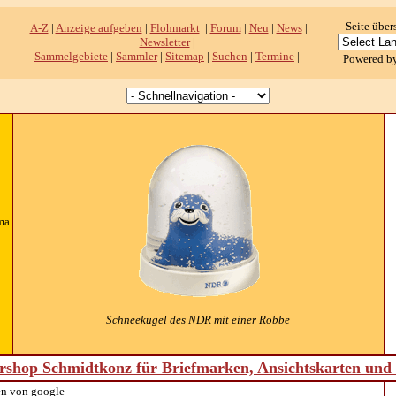
Seite über
A-Z
|
Anzeige aufgeben
|
Flohmarkt
|
Forum
|
Neu
|
News
|
Newsletter
|
Sammelgebiete
|
Sammler
|
Sitemap
|
Suchen
|
Termine
|
Powered b
ma
Schneekugel des NDR mit einer Robbe
shop Schmidtkonz für Briefmarken, Ansichtskarten un
n von google