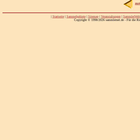
zur
|
Startseite
|
Sammelgebiete
|
Sitemap
|
Veranstaltungen
|
SammlerWelt
Copyright © 1998/2026 sammlernet.de - Für die Ri