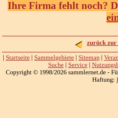
Ihre Firma fehlt noch? D
ei
zurück zur
|
Startseite
|
Sammelgebiete
|
Sitemap
|
Veran
Suche
|
Service
|
Nutzungs
Copyright © 1998/2026 sammlernet.de - Fü
Haftung: