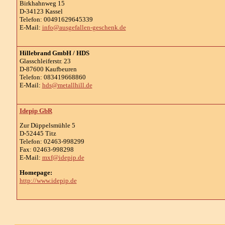
Birkhahnweg 15
D-34123 Kassel
Telefon: 00491629645339
E-Mail:
info@ausgefallen-geschenk.de
Hillebrand GmbH / HDS
Glasschleiferstr. 23
D-87600 Kaufbeuren
Telefon: 083419668860
E-Mail:
hds@metallhill.de
Idepip GbR
Zur Düppelsmühle 5
D-52445 Titz
Telefon: 02463-998299
Fax: 02463-998298
E-Mail:
mxf@idepip.de
Homepage:
http://www.idepip.de