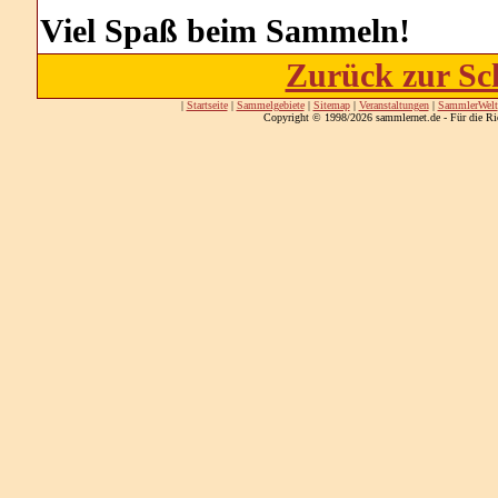
Viel Spaß beim Sammeln!
Zurück zur Sc
|
Startseite
|
Sammelgebiete
|
Sitemap
|
Veranstaltungen
|
SammlerWelt
Copyright © 1998/2026 sammlernet.de - Für die Ri