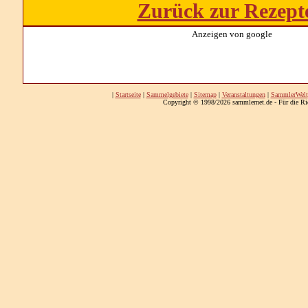
Zurück zur Rezept
Anzeigen von google
|
Startseite
|
Sammelgebiete
|
Sitemap
|
Veranstaltungen
|
SammlerWelt
Copyright © 1998/2026 sammlernet.de - Für die Ri