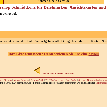
Rahmen für ein Gemälde
shop Schmidtkonz für Briefmarken, Ansichtskarten un
n von google
chrichten quer durch alle Sammelgebiete alle 14 Tage frei eMail-Briefkasten. Natü
Ihre Liste fehlt noch? Dann schicken Sie uns eine
eMail!
zurück zur Rahmen-Übersicht
te
|
Sitemap
|
Veranstaltungen
|
SammlerWelt
|
Für Händler + Hersteller
|
Suche
|
Service
|
Nutzungsbedingung
ght © 1998/2026 sammlernet.de - Für die Richtigkeit der Angaben übernehmen wir keine Haftung:
Haftungsaus