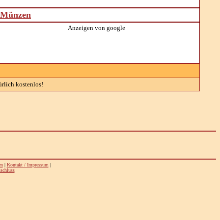
d Münzen
Anzeigen von google
rlich kostenlos!
en
|
Kontakt / Impressum
|
schluss