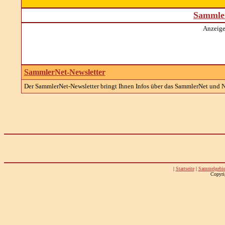
Sammler
Anzeige
SammlerNet-Newsletter
Der SammlerNet-Newsletter bringt Ihnen Infos über das SammlerNet und Na
|
Startseite
|
Sammelgebie
Copyri