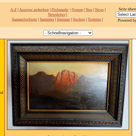
Seite über
A-Z
|
Anzeige aufgeben
|
Flohmarkt
|
Forum
|
Neu
|
News
|
Newsletter
|
Sammelgebiete
|
Sammler
|
Sitemap
|
Suchen
|
Termine
|
Powered b
nd