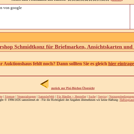
n von google
shop Schmidtkonz für Briefmarken, Ansichtskarten un
hr Auktionshaus fehlt noch? Dann sollten Sie es gleich
hier eintrag
zurück zur Pixi-Bücher-Übersicht
te
|
Sitemap
|
Veranstaltungen
|
SammlerWelt
|
Für Händler + Hersteller
|
Suche
|
Service
|
Nutzungsbedingung
ght © 1998/2026 sammlernet.de - Für die Richtigkeit der Angaben übernehmen wir keine Haftung:
Haftungsaus