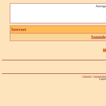
Anzeige
Internet
Sammler
I
|
Startseite
|
Sammelgebie
Copyri