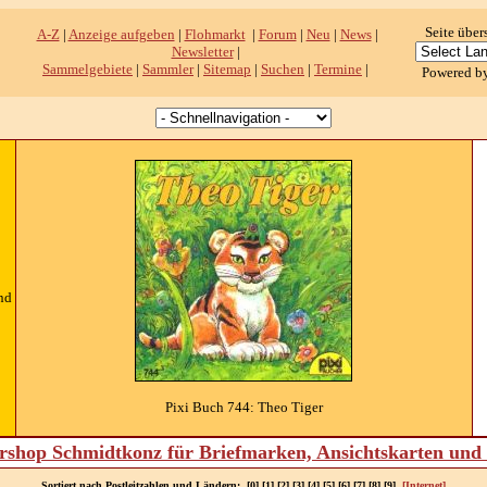
Seite über
A-Z
|
Anzeige aufgeben
|
Flohmarkt
|
Forum
|
Neu
|
News
|
Newsletter
|
Sammelgebiete
|
Sammler
|
Sitemap
|
Suchen
|
Termine
|
Powered b
nd
Pixi Buch 744: Theo Tiger
shop Schmidtkonz für Briefmarken, Ansichtskarten un
Sortiert nach Postleitzahlen und Ländern: [0] [1] [2] [3] [4] [5] [6] [7] [8] [9]
[Internet]