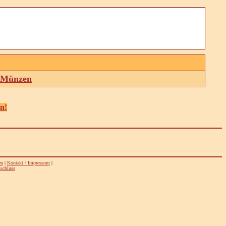
d Münzen
en!
en
|
Kontakt / Impressum
|
schluss