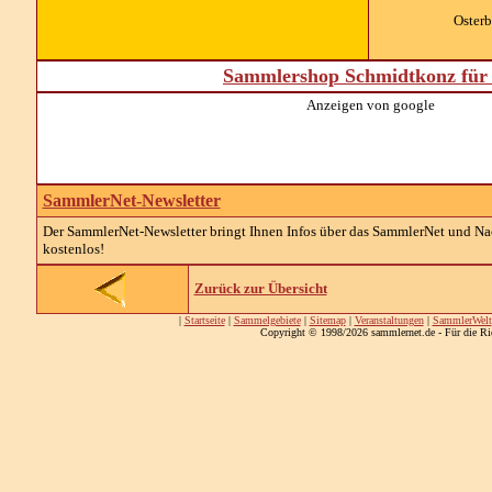
Oster
Sammlershop Schmidtkonz für 
Anzeigen von google
SammlerNet-Newsletter
Der SammlerNet-Newsletter bringt Ihnen Infos über das SammlerNet und Nach
kostenlos!
Zurück zur Übersicht
|
Startseite
|
Sammelgebiete
|
Sitemap
|
Veranstaltungen
|
SammlerWelt
Copyright © 1998/2026 sammlernet.de - Für die Ri