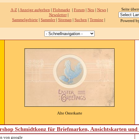
Seite über
A-Z
|
Anzeige aufgeben
|
Flohmarkt
|
Forum
|
Neu
|
News
|
Newsletter
|
Sammelgebiete
|
Sammler
|
Sitemap
|
Suchen
|
Termine
|
Powered b
Alte Osterkarte
shop Schmidtkonz für Briefmarken, Ansichtskarten un
n von google