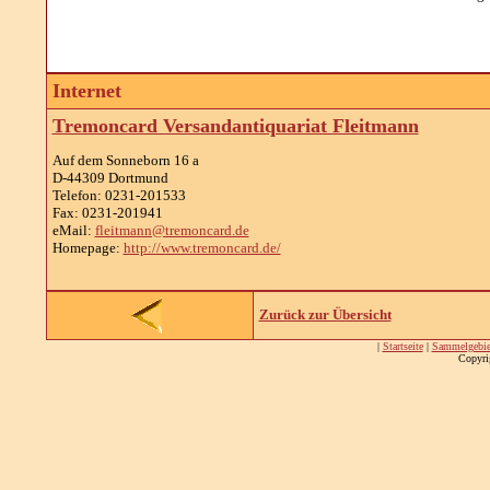
Internet
Tremoncard Versandantiquariat Fleitmann
Auf dem Sonneborn 16 a
D-44309 Dortmund
Telefon: 0231-201533
Fax: 0231-201941
eMail:
fleitmann@tremoncard.de
Homepage:
http://www.tremoncard.de/
Zurück zur Übersicht
|
Startseite
|
Sammelgebie
Copyri