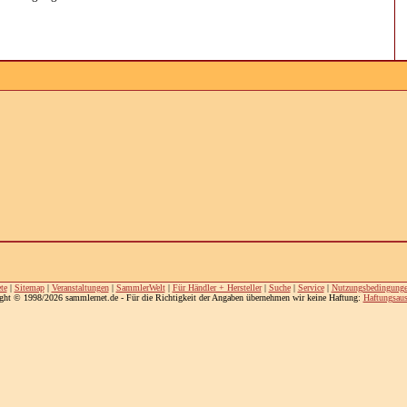
te
|
Sitemap
|
Veranstaltungen
|
SammlerWelt
|
Für Händler + Hersteller
|
Suche
|
Service
|
Nutzungsbedingung
ght © 1998/2026 sammlernet.de - Für die Richtigkeit der Angaben übernehmen wir keine Haftung:
Haftungsaus