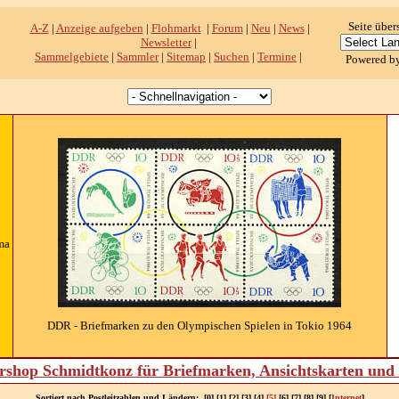
Seite über
A-Z
|
Anzeige aufgeben
|
Flohmarkt
|
Forum
|
Neu
|
News
|
Newsletter
|
Sammelgebiete
|
Sammler
|
Sitemap
|
Suchen
|
Termine
|
Powered b
ma
DDR - Briefmarken zu den Olympischen Spielen in Tokio 1964
shop Schmidtkonz für Briefmarken, Ansichtskarten un
Sortiert nach Postleitzahlen und Ländern: [0] [1] [2] [3] [4]
[5]
[6] [7] [8] [9] [
Internet
]