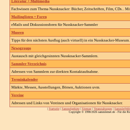
Literatur + Multimedia
Fachwissen zum Thema Nussknacker: Bücher, Zeitschriften, Film, CDs... Mit
Mailinglisten + Foren
eMails und Diskussionsforen für Nussknacker-Sammler
Museen
Tipps für den nächsten Ausflug (auch virtuell) in ein Nussknacker-Museum.
Newsgroups
Austausch mit gleichgesinnten Nussknacker-Sammlern.
Sammler-Verzeichnis
Adressen von Sammlern zur direkten Kontaktaufnahme.
Terminkalender
Märkte, Messen, Ausstellungen, Börsen, Auktionen uvm.
Vereine
Adressen und Links von Vereinen und Organisationen für Nussknacker.
|
Startseite
|
Sammelgebiete
|
Sitemap
|
Veranstaltungen
|
SammlerWelt
Copyright © 1998/2026 sammlernet.de - Für die Ri