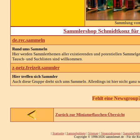
Sammlung von 
Sammlershop Schmidtkonz für 
de.rec.sammeln
Rund ums Sammeln
Hier werden Sammlerthemen aller existierenden und potentiellen Sammelg
Tausch- und Suchlisten sind willkommen.
z-netz.freizeit.sammler
Hier treffen sich Sammler
Auch diese Gruppe dreht sich ums Sammeln. Allerdings ist hier nicht ganz so
Fehlt eine Newsgroup?
Zurück zur Miniaturflaschen-Übersicht
|
Startseite
|
Sammelgebiete
|
Sitemap
|
Veranstaltungen
|
SammlerWelt
Copyright © 1998/2026 sammlernet.de - Für die Ri