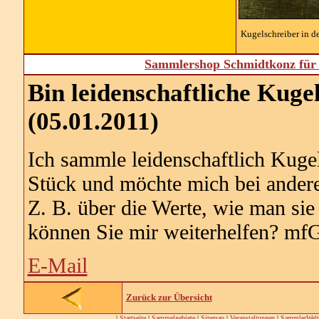
Kugelschreiber in d
Sammlershop Schmidtkonz für 
Bin leidenschaftliche Kug
(05.01.2011)
Ich sammle leidenschaftlich Kuge
Stück und möchte mich bei ander
Z. B. über die Werte, wie man sie 
können Sie mir weiterhelfen? mfG
E-Mail
Zurück zur Übersicht
|
Startseite
|
Sammelgebiete
|
Sitemap
|
Veranstaltungen
|
SammlerWelt