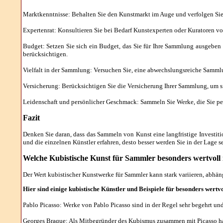
Marktkenntnisse: Behalten Sie den Kunstmarkt im Auge und verfolgen Sie 
Expertenrat: Konsultieren Sie bei Bedarf Kunstexperten oder Kuratoren v
Budget: Setzen Sie sich ein Budget, das Sie für Ihre Sammlung ausgeben 
berücksichtigen.
Vielfalt in der Sammlung: Versuchen Sie, eine abwechslungsreiche Sammlu
Versicherung: Berücksichtigen Sie die Versicherung Ihrer Sammlung, um si
Leidenschaft und persönlicher Geschmack: Sammeln Sie Werke, die Sie per
Fazit
Denken Sie daran, dass das Sammeln von Kunst eine langfristige Investi
und die einzelnen Künstler erfahren, desto besser werden Sie in der Lage
Welche
Kubistische Kunst für Sammler besonders wertvoll i
Der Wert kubistischer Kunstwerke für Sammler kann stark variieren, abhä
Hier sind einige kubistische Künstler und Beispiele für besonders wertv
Pablo Picasso: Werke von Pablo Picasso sind in der Regel sehr begehrt und
Georges Braque: Als Mitbegründer des Kubismus zusammen mit Picasso hab