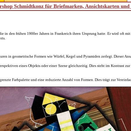
shop Schmidtkonz für Briefmarken, Ansichtskarten un
e in den frühen 1900er Jahren in Frankreich ihren Ursprung hatte. Er wird oft mi
rts.
n in geometrische Formen wie Würfel, Kegel und Pyramiden zerlegt. Dieser Ansatz 
spektiven eines Objekts oder einer Szene gleichzeitig. Dies steht im Kontrast zur t
enzte Farbpalette und eine reduzierte Anzahl von Formen. Dies trägt zur Vereinfa