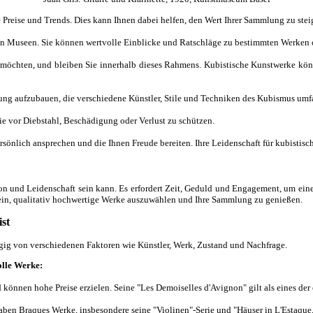
Preise und Trends. Dies kann Ihnen dabei helfen, den Wert Ihrer Sammlung zu steig
on Museen. Sie können wertvolle Einblicke und Ratschläge zu bestimmten Werken o
möchten, und bleiben Sie innerhalb dieses Rahmens. Kubistische Kunstwerke können
ng aufzubauen, die verschiedene Künstler, Stile und Techniken des Kubismus umfass
e vor Diebstahl, Beschädigung oder Verlust zu schützen.
sönlich ansprechen und die Ihnen Freude bereiten. Ihre Leidenschaft für kubistisc
tion und Leidenschaft sein kann. Es erfordert Zeit, Geduld und Engagement, um 
 sein, qualitativ hochwertige Werke auszuwählen und Ihre Sammlung zu genießen.
st
ngig von verschiedenen Faktoren wie Künstler, Werk, Zustand und Nachfrage.
olle Werke:
 können hohe Preise erzielen. Seine "Les Demoiselles d'Avignon" gilt als eines der
en Braques Werke, insbesondere seine "Violinen"-Serie und "Häuser in L'Estaque