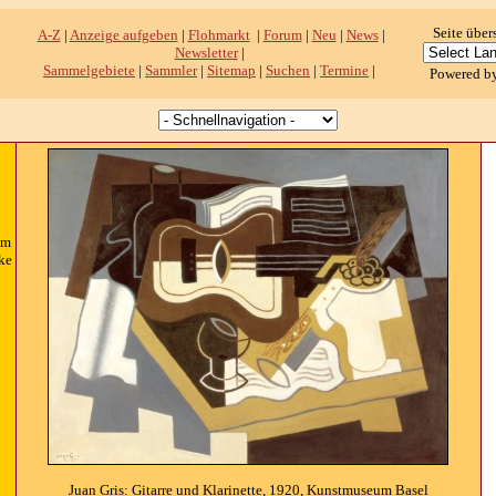
Seite über
A-Z
|
Anzeige aufgeben
|
Flohmarkt
|
Forum
|
Neu
|
News
|
Newsletter
|
Sammelgebiete
|
Sammler
|
Sitemap
|
Suchen
|
Termine
|
Powered b
um
ke
Juan Gris: Gitarre und Klarinette, 1920, Kunstmuseum Basel