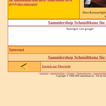
Ihr Auktionshaus fehlt noch? Dann sollten Sie es
gleich
hier eintragen!
Altes Karussellpfe
z
Sammlershop Schmidtkonz für 
Anzeigen von google
Internet
Sammlershop Schmidtkonz für 
Zurück zur Übersicht
|
Startseite
|
Sammelgebiete
|
Sitemap
|
Veranstaltungen
|
SammlerWelt
Copyright © 1998/2026 sammlernet.de - Für die Ri