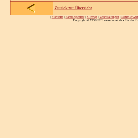
Zurück zur Übersicht
|
Startseite
|
Sammelgebiete
|
Sitemap
|
Veranstaltungen
|
SammlerWelt
Copyright © 1998/2026 sammlernet.de - Für die Ri