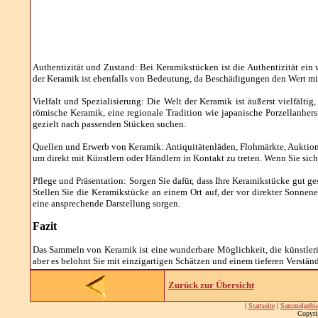
Authentizität und Zustand: Bei Keramikstücken ist die Authentizität ein
der Keramik ist ebenfalls von Bedeutung, da Beschädigungen den Wert min
Vielfalt und Spezialisierung: Die Welt der Keramik ist äußerst vielfälti
römische Keramik, eine regionale Tradition wie japanische Porzellanher
gezielt nach passenden Stücken suchen.
Quellen und Erwerb von Keramik: Antiquitätenläden, Flohmärkte, Auktio
um direkt mit Künstlern oder Händlern in Kontakt zu treten. Wenn Sie sich 
Pflege und Präsentation: Sorgen Sie dafür, dass Ihre Keramikstücke gut 
Stellen Sie die Keramikstücke an einem Ort auf, der vor direkter Sonne
eine ansprechende Darstellung sorgen.
Fazit
Das Sammeln von Keramik ist eine wunderbare Möglichkeit, die künstleris
aber es belohnt Sie mit einzigartigen Schätzen und einem tieferen Verstän
Zurück zur Übersicht
|
Startseite
|
Sammelgebie
Copyri