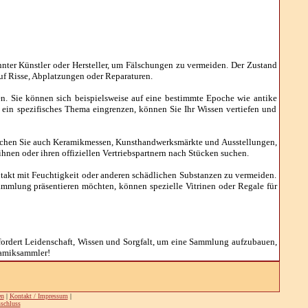
nnter Künstler oder Hersteller, um Fälschungen zu vermeiden. Der Zustand
uf Risse, Abplatzungen oder Reparaturen.
nnen. Sie können sich beispielsweise auf eine bestimmte Epoche wie antike
 ein spezifisches Thema eingrenzen, können Sie Ihr Wissen vertiefen und
suchen Sie auch Keramikmessen, Kunsthandwerksmärkte und Ausstellungen,
ihnen oder ihren offiziellen Vertriebspartnern nach Stücken suchen.
ntakt mit Feuchtigkeit oder anderen schädlichen Substanzen zu vermeiden.
ammlung präsentieren möchten, können spezielle Vitrinen oder Regale für
rfordert Leidenschaft, Wissen und Sorgfalt, um eine Sammlung aufzubauen,
eramiksammler!
en
|
Kontakt / Impressum
|
schluss