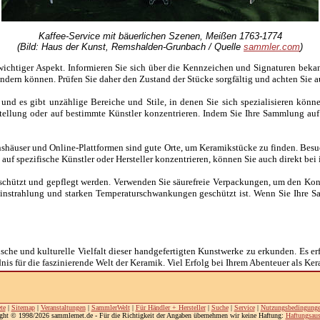
Kaffee-Service mit bäuerlichen Szenen, Meißen 1763-1774
(Bild: Haus der Kunst, Remshalden-Grunbach / Quelle
sammler.com
)
 wichtiger Aspekt. Informieren Sie sich über die Kennzeichen und Signaturen beka
dern können. Prüfen Sie daher den Zustand der Stücke sorgfältig und achten Sie a
g, und es gibt unzählige Bereiche und Stile, in denen Sie sich spezialisieren kö
stellung oder auf bestimmte Künstler konzentrieren. Indem Sie Ihre Sammlung auf
nshäuser und Online-Plattformen sind gute Orte, um Keramikstücke zu finden. Be
auf spezifische Künstler oder Hersteller konzentrieren, können Sie auch direkt bei 
geschützt und gepflegt werden. Verwenden Sie säurefreie Verpackungen, um den Ko
neinstrahlung und starken Temperaturschwankungen geschützt ist. Wenn Sie Ihre S
che und kulturelle Vielfalt dieser handgefertigten Kunstwerke zu erkunden. Es e
dnis für die faszinierende Welt der Keramik. Viel Erfolg bei Ihrem Abenteuer als K
te
|
Sitemap
|
Veranstaltungen
|
SammlerWelt
|
Für Händler + Hersteller
|
Suche
|
Service
|
Nutzungsbedingung
ght © 1998/2026 sammlernet.de - Für die Richtigkeit der Angaben übernehmen wir keine Haftung:
Haftungsaus