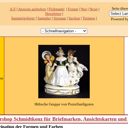
Seite über
A-Z
|
Anzeige aufgeben
|
Flohmarkt
|
Forum
|
Neu
|
News
|
Newsletter
|
Sammelgebiete
|
Sammler
|
Sitemap
|
Suchen
|
Termine
|
Powered b
on
Hübsche Gruppe von Porzellanfiguren
shop Schmidtkonz für Briefmarken, Ansichtskarten un
zination der Formen und Farben