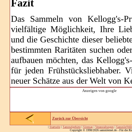
Fazit
Das Sammeln von Kellogg's-Pro
vielfältige Möglichkeit, Ihre Li
und die Geschichte dieser belieb
bestimmten Raritäten suchen ode
aufbauen möchten, das Kellogg's
für jeden Frühstücksliebhaber.
neuer Schätze aus der Welt von Ke
Anzeigen von google
Zurück zur Übersicht
|
Startseite
|
Sammelgebiete
|
Sitemap
|
Veranstaltungen
|
SammlerWelt
Copyright © 1998/2026 sammlernet.de - Für die Ri