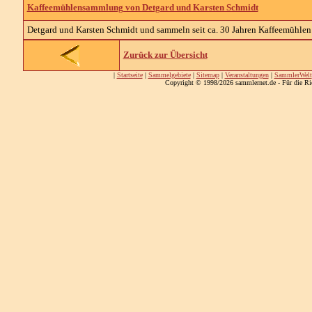
Kaffeemühlensammlung von Detgard und Karsten Schmidt
Detgard und Karsten Schmidt und sammeln seit ca. 30 Jahren Kaffeemühlen u
Zurück zur Übersicht
|
Startseite
|
Sammelgebiete
|
Sitemap
|
Veranstaltungen
|
SammlerWelt
Copyright © 1998/2026 sammlernet.de - Für die Ri