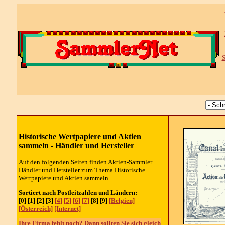
S
Historische Wertpapiere und Aktien
sammeln - Händler und Hersteller
Auf den folgenden Seiten finden Aktien-Sammler
Händler und Hersteller zum Thema Historische
Wertpapiere und Aktien sammeln.
Sortiert nach Postleitzahlen und Ländern:
[0] [1] [2] [3]
[4]
[5]
[6]
[7]
[8] [9]
[Belgien]
[Österreich]
[Internet]
Ihre Firma fehlt noch? Dann sollten Sie sich gleich