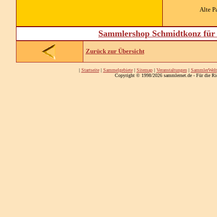
Alte P
Sammlershop Schmidtkonz für 
Zurück zur Übersicht
|
Startseite
|
Sammelgebiete
|
Sitemap
|
Veranstaltungen
|
SammlerWelt
Copyright © 1998/2026 sammlernet.de - Für die Ri