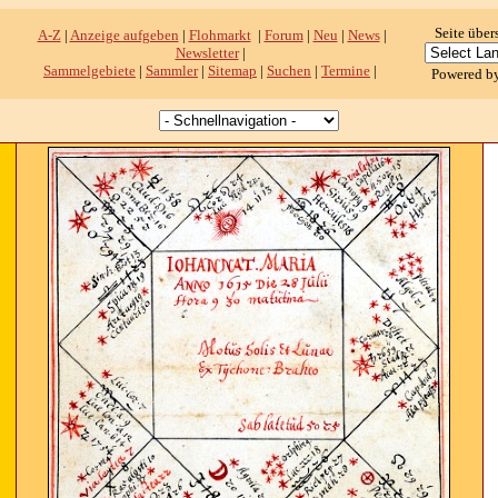
Seite über
A-Z
|
Anzeige aufgeben
|
Flohmarkt
|
Forum
|
Neu
|
News
|
Newsletter
|
Sammelgebiete
|
Sammler
|
Sitemap
|
Suchen
|
Termine
|
Powered b