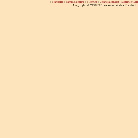
|
Startseite
|
Sammelgebiete
|
Sitemap
|
Veranstaltungen
|
SammlerWelt
Copyright © 1998/2026 sammlernet.de - Für die Ri