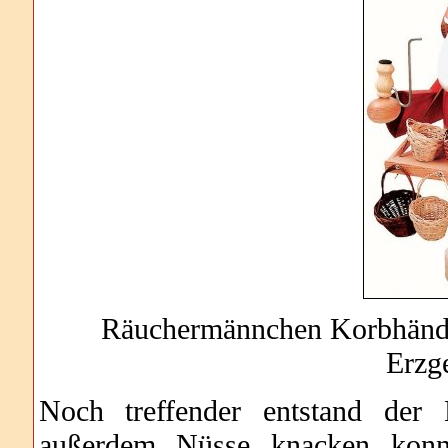
Räuchermännchen Korbhändle
Erzge
Noch treffender entstand der
außerdem Nüsse knacken konnt