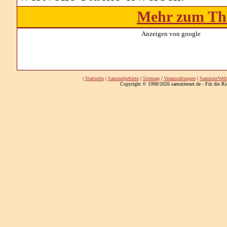
Mehr zum Th
Anzeigen von google
|
Startseite
|
Sammelgebiete
|
Sitemap
|
Veranstaltungen
|
SammlerWelt
Copyright © 1998/2026 sammlernet.de - Für die Ri