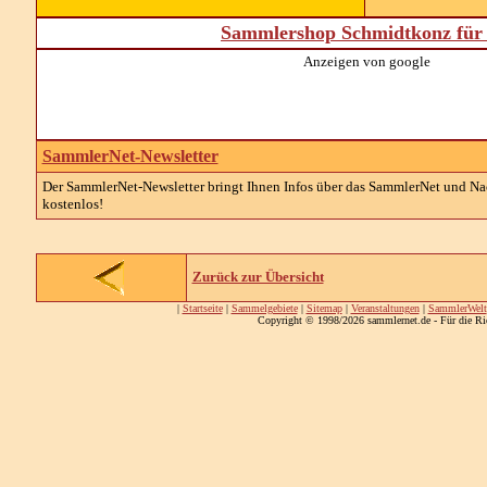
Sammlershop Schmidtkonz für 
Anzeigen von google
SammlerNet-Newsletter
Der SammlerNet-Newsletter bringt Ihnen Infos über das SammlerNet und Nach
kostenlos!
Zurück zur Übersicht
|
Startseite
|
Sammelgebiete
|
Sitemap
|
Veranstaltungen
|
SammlerWelt
Copyright © 1998/2026 sammlernet.de - Für die Ri