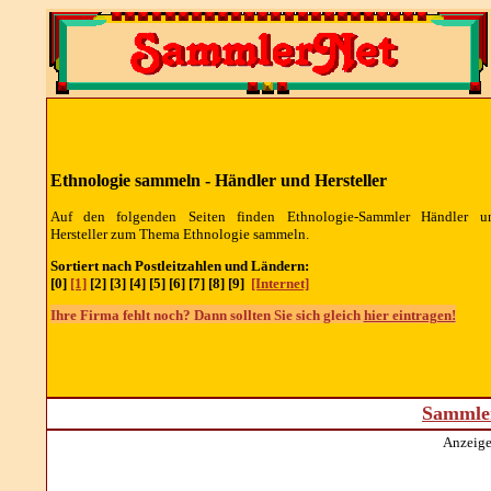
Ethnologie sammeln -
Händler und Hersteller
Auf den folgenden Seiten finden Ethnologie-Sammler
Händler u
Hersteller
zum Thema Ethnologie sammeln.
Sortiert nach Postleitzahlen und Ländern:
[0]
[1]
[2] [3] [4] [5] [6] [7] [8] [9]
[Internet]
Ihre Firma fehlt noch? Dann sollten Sie sich gleich
hier eintragen!
Sammler
Anzeige