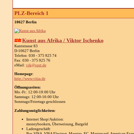
PLZ-Bereich 1
10627 Berlin
Kunst aus Afrika / Viktor Ischenko
Kantstrasse 83
D-10627 Berlin
Telefon: 030 - 375 925 74
Fax: 030 - 375 925 76
eMail:
vik@xprt.de
Homepage
:
http://www.vitia.de
Öffnungszeiten:
Mo.-Fr.: 12:00-19:00 Uhr
Samstags: 12:00-16:00 Uhr
Sonntags/Feiertags geschlossen
Zahlungsmöglichkeiten:
Internet Shop/Auktion:
moneybookers, Überweisung, Bargeld
Ladengeschäft:
Bar, VISA, VISA Electron, Maestro, EC, Mastercard, American Expre