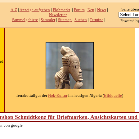
Seite über
A-Z
|
Anzeige aufgeben
|
Flohmarkt
|
Forum
|
Neu
|
News
|
Newsletter
|
Sammelgebiete
|
Sammler
|
Sitemap
|
Suchen
|
Termine
|
Powered b
nd
Terrakottafigur der
Nok-Kultur
im heutigen Nigeria (
Bildquelle
)
shop Schmidtkonz für Briefmarken, Ansichtskarten un
n von google