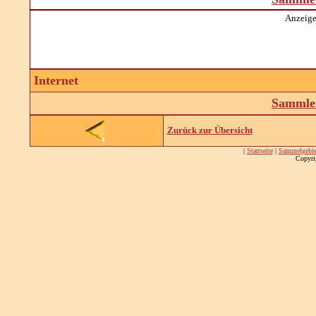
Anzeige
Internet
Sammler
Zurück zur Übersicht
|
Startseite
|
Sammelgebie
Copyri