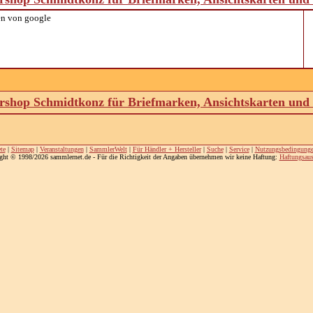
n von google
shop Schmidtkonz für Briefmarken, Ansichtskarten un
te
|
Sitemap
|
Veranstaltungen
|
SammlerWelt
|
Für Händler + Hersteller
|
Suche
|
Service
|
Nutzungsbedingung
ght © 1998/2026 sammlernet.de - Für die Richtigkeit der Angaben übernehmen wir keine Haftung:
Haftungsaus