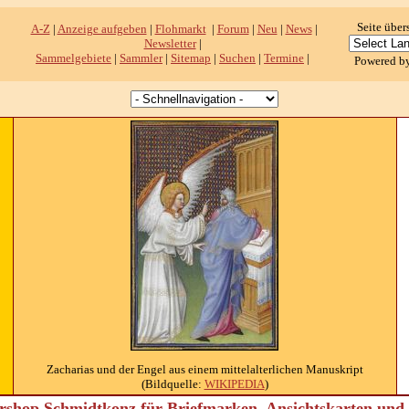
Seite über
A-Z
|
Anzeige aufgeben
|
Flohmarkt
|
Forum
|
Neu
|
News
|
Newsletter
|
Sammelgebiete
|
Sammler
|
Sitemap
|
Suchen
|
Termine
|
Powered b
Zacharias und der Engel aus einem mittelalterlichen Manuskript
(Bildquelle:
WIKIPEDIA
)
shop Schmidtkonz für Briefmarken, Ansichtskarten un