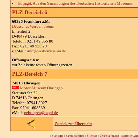
Hofjagd. Aus den Sammlungen des Deutschen Historischen Museums
PLZ-Bereich 6
60326 Frankfurt a.M.
Deutsches Werbemuseum
Ehrenhof 2
D-40479 Düsseldorf
Telefon: 0211 49 555 80
Fax: 0211 49 556 20
e eMail:
info@werbemuseum.de
Öffnungszeiten:
zur Zeit keine festen Öffnungszeiten
PLZ-Bereich 7
74613 Öhringen
Motor-Museum Öhringen
Stettiner Str. 22
D-74613 Öhringen
Telefon: 07941 8027
Fax: 07941 608539
eMail:
oehringen@heyd.de
Zurück zur Übersicht
|
Startseite
|
Sammelgebiete
|
Sitemap
|
Veranstaltungen
|
SammlerWelt