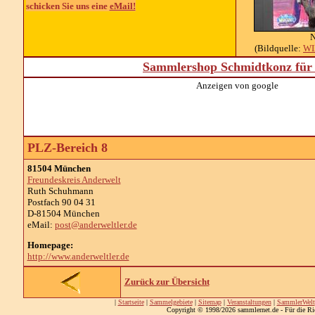
schicken Sie uns eine
eMail!
N
(Bildquelle:
WI
Sammlershop Schmidtkonz für 
Anzeigen von google
PLZ-Bereich 8
81504 München
Freundeskreis Anderwelt
Ruth Schuhmann
Postfach 90 04 31
D-81504 München
eMail:
post@anderweltler.de
Homepage:
http://www.anderweltler.de
Zurück zur Übersicht
|
Startseite
|
Sammelgebiete
|
Sitemap
|
Veranstaltungen
|
SammlerWelt
Copyright © 1998/2026 sammlernet.de - Für die Ri