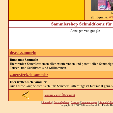
N
(Bildquelle:
WI
Sammlershop Schmidtkonz für 
Anzeigen von google
de.rec.sammeln
Rund ums Sammeln
Hier werden Sammlerthemen aller existierenden und potentiellen Sammelg
Tausch- und Suchlisten sind willkommen.
z-netz.freizeit.sammler
Hier treffen sich Sammler
Auch diese Gruppe dreht sich ums Sammeln. Allerdings ist hier nicht ganz so
Zurück zur Übersicht
|
Startseite
|
Sammelgebiete
|
Sitemap
|
Veranstaltungen
|
SammlerWelt
Copyright © 1998/2026 sammlernet.de - Für die Ri