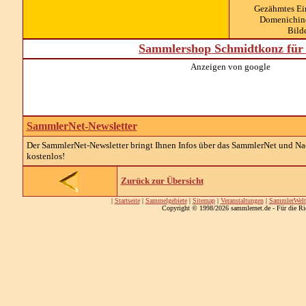
Gezähmtes Ein
Domenichino
Bild
Sammlershop Schmidtkonz für 
Anzeigen von google
SammlerNet-Newsletter
Der SammlerNet-Newsletter bringt Ihnen Infos über das SammlerNet und Nach
kostenlos!
Zurück zur Übersicht
|
Startseite
|
Sammelgebiete
|
Sitemap
|
Veranstaltungen
|
SammlerWelt
Copyright © 1998/2026 sammlernet.de - Für die Ri