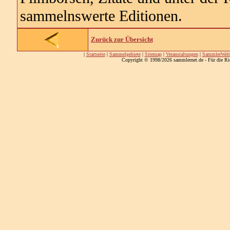
sammelnswerte Editionen.
Zurück zur Übersicht
|
Startseite
|
Sammelgebiete
|
Sitemap
|
Veranstaltungen
|
SammlerWelt
Copyright © 1998/2026 sammlernet.de - Für die Ri