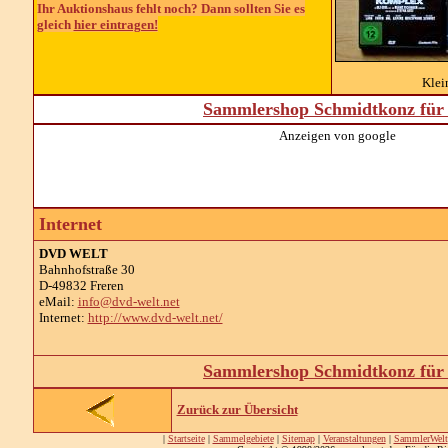
Ihr Auktionshaus fehlt noch? Dann sollten Sie es
gleich
hier eintragen!
Kle
Sammlershop Schmidtkonz für 
Anzeigen von google
Internet
DVD WELT
Bahnhofstraße 30
D-49832 Freren
eMail:
info@dvd-welt.net
Internet:
http://www.dvd-welt.net/
Sammlershop Schmidtkonz für 
Zurück zur Übersicht
|
Startseite
|
Sammelgebiete
|
Sitemap
|
Veranstaltungen
|
SammlerWelt