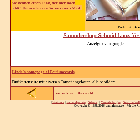
Sie kennen einen Link, der hier noch
fehlt? Dann schicken Sie uns eine
eMail!
Parfümkarten
Sammlershop Schmidtkonz für 
Anzeigen von google
Linda's homepage of Perfumecards
Duftkartenseite mit diversen Tauschangeboten, alle bebildert.
Zurück zur Übersicht
|
Startseite
|
Sammelgebiete
|
Sitemap
|
Veranstaltungen
|
SammlerWelt
Copyright © 1998/2026 sammlernet.de - Für die Ri