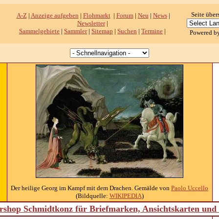
Seite über
A-Z
|
Anzeige aufgeben
|
Flohmarkt
|
Forum
|
Neu
|
News
|
Newsletter
|
Sammelgebiete
|
Sammler
|
Sitemap
|
Suchen
|
Termine
|
Powered b
Der heilige Georg im Kampf mit dem Drachen. Gemälde von
Paolo Uccello
(Bildquelle:
WIKIPEDIA
)
shop Schmidtkonz für Briefmarken, Ansichtskarten un