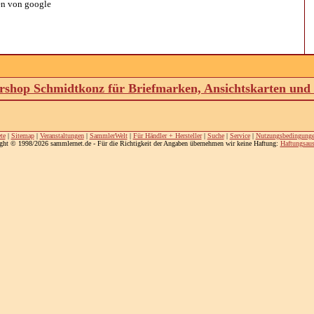
n von google
shop Schmidtkonz für Briefmarken, Ansichtskarten un
te
|
Sitemap
|
Veranstaltungen
|
SammlerWelt
|
Für Händler + Hersteller
|
Suche
|
Service
|
Nutzungsbedingung
ght © 1998/2026 sammlernet.de - Für die Richtigkeit der Angaben übernehmen wir keine Haftung:
Haftungsaus