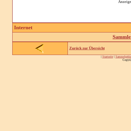
Anzeige
Internet
Sammler
Zurück zur Übersicht
|
Startseite
|
Sammelgebie
Copyri