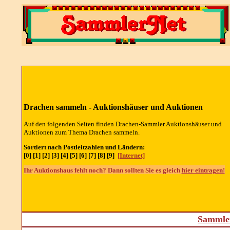
Drachen sammeln - Auktionshäuser und Auktionen
Auf den folgenden Seiten finden Drachen-Sammler Auktionshäuser und
Auktionen zum Thema Drachen sammeln.
Sortiert nach Postleitzahlen und Ländern:
[0] [1] [2] [3] [4] [5] [6] [7] [8] [9]
[Internet]
Ihr Auktionshaus fehlt noch? Dann sollten Sie es gleich
hier eintragen!
Sammler