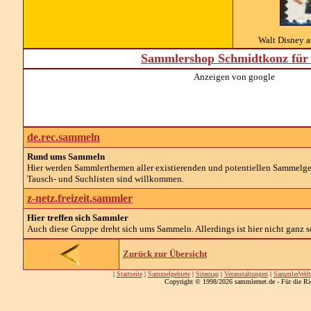
Walt Disney a
Sammlershop Schmidtkonz für 
Anzeigen von google
de.rec.sammeln
Rund ums Sammeln
Hier werden Sammlerthemen aller existierenden und potentiellen Sammelg
Tausch- und Suchlisten sind willkommen.
z-netz.freizeit.sammler
Hier treffen sich Sammler
Auch diese Gruppe dreht sich ums Sammeln. Allerdings ist hier nicht ganz so
Zurück zur Übersicht
|
Startseite
|
Sammelgebiete
|
Sitemap
|
Veranstaltungen
|
SammlerWelt
Copyright © 1998/2026 sammlernet.de - Für die Ri