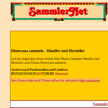
Disneyana sammeln -
Händler und Hersteller
Auf den folgenden Seiten finden Walt Disney-Sammler
Händler und
Hersteller
zum Thema Disneyana sammeln.
Sortiert nach Postleitzahlen und Ländern:
[0] [1] [2] [3] [4] [5]
[6]
[7] [8] [9]
[Internet]
Ihre Firma fehlt noch? Dann sollten Sie sich gleich
hier eintragen!
Sammler