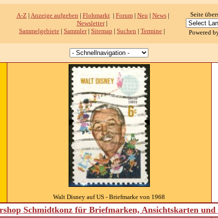
Seite über
A-Z
|
Anzeige aufgeben
|
Flohmarkt
|
Forum
|
Neu
|
News
|
Newsletter
|
Sammelgebiete
|
Sammler
|
Sitemap
|
Suchen
|
Termine
|
Powered b
Walt Disney auf US - Briefmarke von 1968
shop Schmidtkonz für Briefmarken, Ansichtskarten un