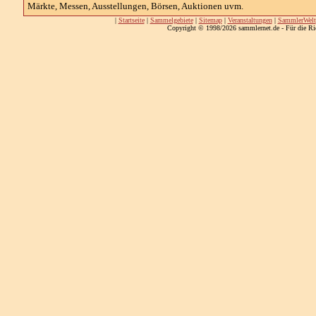
Märkte, Messen, Ausstellungen, Börsen, Auktionen uvm.
|
Startseite
|
Sammelgebiete
|
Sitemap
|
Veranstaltungen
|
SammlerWelt
Copyright © 1998/2026 sammlernet.de - Für die Ri