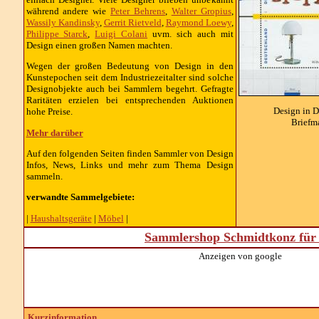
während andere wie
Peter Behrens
,
Walter Gropius
,
Wassily Kandinsky
,
Gerrit Rietveld
,
Raymond Loewy
,
Philippe Starck
,
Luigi Colani
uvm. sich auch mit
Design einen großen Namen machten.
Wegen der großen Bedeutung von Design in den
Kunstepochen seit dem Industriezeitalter sind solche
Designobjekte auch bei Sammlern begehrt. Gefragte
Raritäten erzielen bei entsprechenden Auktionen
Design in D
hohe Preise.
Briefm
Mehr darüber
Auf den folgenden Seiten finden Sammler von Design
Infos, News, Links und mehr zum Thema Design
sammeln.
verwandte Sammelgebiete:
|
Haushaltsgeräte
|
Möbel
|
Sammlershop Schmidtkonz für 
Anzeigen von google
Kurzinformation