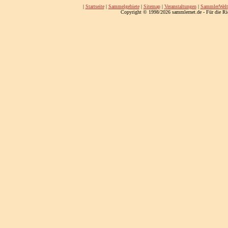
|
Startseite
|
Sammelgebiete
|
Sitemap
|
Veranstaltungen
|
SammlerWelt
Copyright © 1998/2026 sammlernet.de - Für die Ri