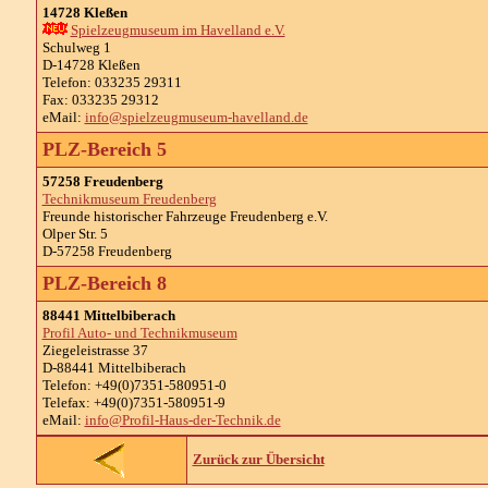
14728 Kleßen
Spielzeugmuseum im Havelland e.V.
Schulweg 1
D-14728 Kleßen
Telefon: 033235 29311
Fax: 033235 29312
eMail:
info@spielzeugmuseum-havelland.de
PLZ-Bereich 5
57258 Freudenberg
Technikmuseum Freudenberg
Freunde historischer Fahrzeuge Freudenberg e.V.
Olper Str. 5
D-57258 Freudenberg
PLZ-Bereich 8
88441 Mittelbiberach
Profil Auto- und Technikmuseum
Ziegeleistrasse 37
D-88441 Mittelbiberach
Telefon: +49(0)7351-580951-0
Telefax: +49(0)7351-580951-9
eMail:
info@Profil-Haus-der-Technik.de
Zurück zur Übersicht