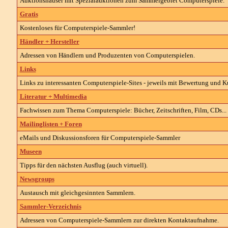
Auktionshäuser mit Spezialauktionen zum Sammelgebiet
Computerspiele
.
Gratis
Kostenloses für
Computerspiele-
Sammler!
Händler + Hersteller
Adressen von Händlern und Produzenten von
Computerspielen
.
Links
Links zu interessanten
Computerspiele-
Sites - jeweils mit Bewertung und 
Literatur + Multimedia
Fachwissen zum Thema
Computerspiele
: Bücher, Zeitschriften, Film, CDs..
Mailinglisten + Foren
eMails und Diskussionsforen für Computerspiele-Sammler
Museen
Tipps für den nächsten Ausflug (auch virtuell).
Newsgroups
Austausch mit gleichgesinnten Sammlern.
Sammler-Verzeichnis
Adressen von
Computerspiele-
Sammlern zur direkten Kontaktaufnahme.