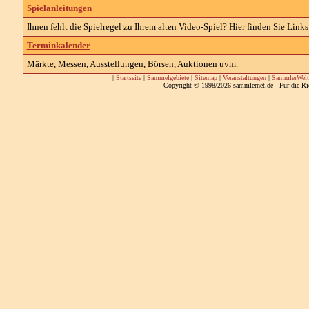
Spielanleitungen
Ihnen fehlt die Spielregel zu Ihrem alten Video-Spiel? Hier finden Sie Links
Terminkalender
Märkte, Messen, Ausstellungen, Börsen, Auktionen uvm.
|
Startseite
|
Sammelgebiete
|
Sitemap
|
Veranstaltungen
|
SammlerWelt
Copyright © 1998/2026 sammlernet.de - Für die Ri