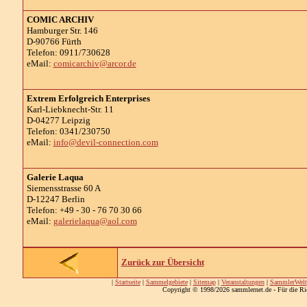
COMIC ARCHIV
Hamburger Str. 146
D-90766 Fürth
Telefon: 0911/730628
eMail:
comicarchiv@arcor.de
Extrem Erfolgreich Enterprises
Karl-Liebknecht-Str. 11
D-04277 Leipzig
Telefon: 0341/230750
eMail:
info@devil-connection.com
Galerie Laqua
Siemensstrasse 60 A
D-12247 Berlin
Telefon: +49 - 30 - 76 70 30 66
eMail:
galerielaqua@aol.com
Zurück zur Übersicht
|
Startseite
|
Sammelgebiete
|
Sitemap
|
Veranstaltungen
|
SammlerWelt
Copyright © 1998/2026 sammlernet.de - Für die Ri