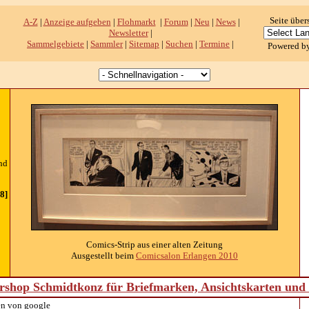
Seite über
A-Z
|
Anzeige aufgeben
|
Flohmarkt
|
Forum
|
Neu
|
News
|
Newsletter
|
Sammelgebiete
|
Sammler
|
Sitemap
|
Suchen
|
Termine
|
Powered b
nd
8]
Comics-Strip aus einer alten Zeitung
Ausgestellt beim
Comicsalon Erlangen 2010
shop Schmidtkonz für Briefmarken, Ansichtskarten un
n von google