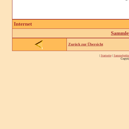
Internet
Sammler
Zurück zur Übersicht
|
Startseite
|
Sammelgebie
Copyri