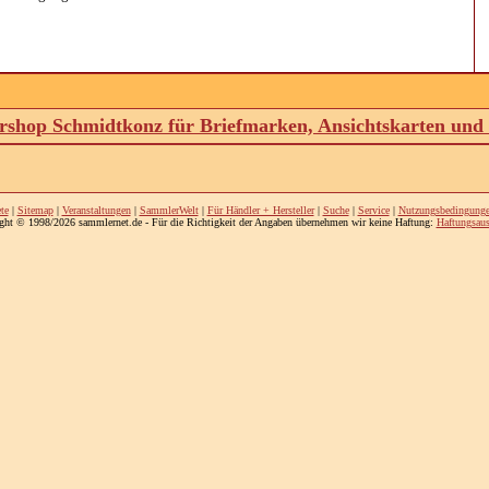
shop Schmidtkonz für Briefmarken, Ansichtskarten un
te
|
Sitemap
|
Veranstaltungen
|
SammlerWelt
|
Für Händler + Hersteller
|
Suche
|
Service
|
Nutzungsbedingung
ght © 1998/2026 sammlernet.de - Für die Richtigkeit der Angaben übernehmen wir keine Haftung:
Haftungsaus