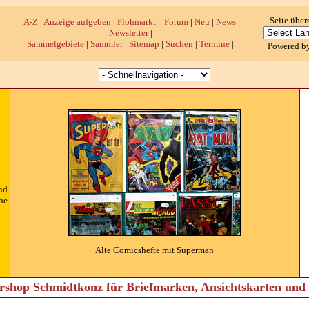
Seite über
A-Z
|
Anzeige aufgeben
|
Flohmarkt
|
Forum
|
Neu
|
News
|
Newsletter
|
Sammelgebiete
|
Sammler
|
Sitemap
|
Suchen
|
Termine
|
Powered b
nd
he
Alte Comicshefte mit Superman
shop Schmidtkonz für Briefmarken, Ansichtskarten un