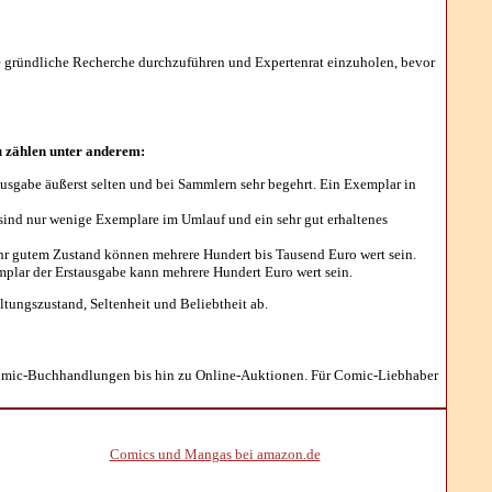
ine gründliche Recherche durchzuführen und Expertenrat einzuholen, bevor
u zählen unter anderem:
usgabe äußerst selten und bei Sammlern sehr begehrt. Ein Exemplar in
r sind nur wenige Exemplare im Umlauf und ein sehr gut erhaltenes
sehr gutem Zustand können mehrere Hundert bis Tausend Euro wert sein.
mplar der Erstausgabe kann mehrere Hundert Euro wert sein.
tungszustand, Seltenheit und Beliebtheit ab.
 Comic-Buchhandlungen bis hin zu Online-Auktionen. Für Comic-Liebhaber
Comics und Mangas bei amazon.de