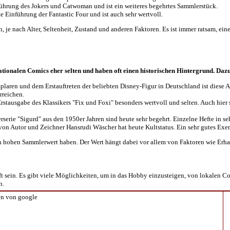
führung des Jokers und Catwoman und ist ein weiteres begehrtes Sammlerstück.
e Einführung der Fantastic Four und ist auch sehr wertvoll.
, je nach Alter, Seltenheit, Zustand und anderen Faktoren. Es ist immer ratsam, e
ationalen Comics eher selten und haben oft einen historischen Hintergrund. Daz
laren und dem Erstauftreten der beliebten Disney-Figur in Deutschland ist diese A
rreichen.
Erstausgabe des Klassikers "Fix und Foxi" besonders wertvoll und selten. Auch hie
rserie "Sigurd" aus den 1950er Jahren sind heute sehr begehrt. Einzelne Hefte in 
 von Autor und Zeichner Hansrudi Wäscher hat heute Kultstatus. Ein sehr gutes Exe
n hohen Sammlerwert haben. Der Wert hängt dabei vor allem von Faktoren wie Erhal
 sein. Es gibt viele Möglichkeiten, um in das Hobby einzusteigen, von lokalen
n.
n von google