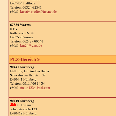
D-67454 Haßloch
Telefon: 06324-82541
eMail:
kreativ-studio@freenet.de
67550 Worms
KTG
Rathausstraße 26
D-67550 Worms
Telefon: 06242 - 60648
eMail:
ktg24@gmx.de
PLZ-Bereich 9
90441 Nürnberg
Füllhorn, Inh. Andrea Huber
Schweinauer Hauptstr. 37
D-90441 Nürnberg
Telefon: 0911 / 66 14 54
eMail:
fuellh1234@aol.com
90419 Nürnberg
C. Leithner
Johannisstraße 133
D-90419 Nürnberg