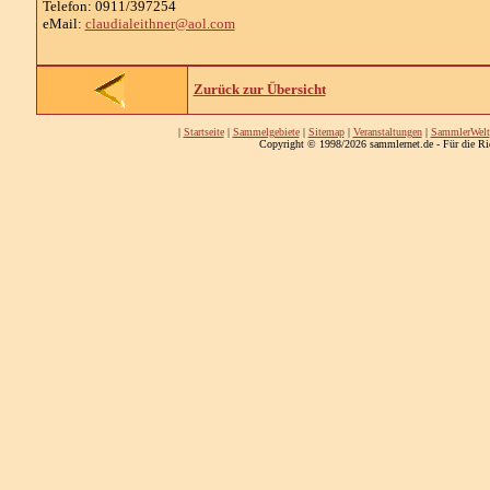
Telefon: 0911/397254
eMail:
claudialeithner@aol.com
Zurück zur Übersicht
|
Startseite
|
Sammelgebiete
|
Sitemap
|
Veranstaltungen
|
SammlerWelt
Copyright © 1998/2026 sammlernet.de - Für die Ri